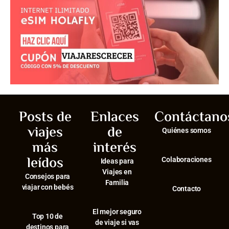
Posts de
Enlaces
Contáctano
viajes
de
Quiénes somos
más
interés
leídos
Colaboraciones
Ideas para
Viajes en
Consejos para
Familia
viajar con bebés
Contacto
El mejor seguro
⁠Top 10 de
de viaje si vas
destinos para