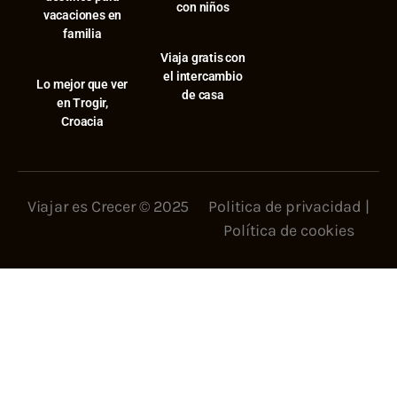
con niños
vacaciones en
familia
Viaja gratis con
el intercambio
⁠Lo mejor que ver
de casa
en Trogir,
Croacia
Viajar es Crecer © 2025
Politica de privacidad
|
Política de cookies