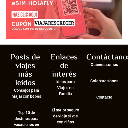
Posts de
Enlaces
Contáctano
viajes
de
Quiénes somos
más
interés
leídos
Colaboraciones
Ideas para
Viajes en
Consejos para
Familia
viajar con bebés
Contacto
El mejor seguro
⁠Top 10 de
de viaje si vas
destinos para
con niños
vacaciones en