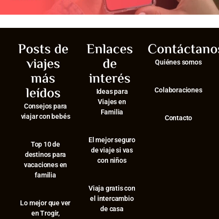
Posts de
Enlaces
Contáctano
viajes
de
Quiénes somos
más
interés
leídos
Colaboraciones
Ideas para
Viajes en
Consejos para
Familia
viajar con bebés
Contacto
El mejor seguro
⁠Top 10 de
de viaje si vas
destinos para
con niños
vacaciones en
familia
Viaja gratis con
el intercambio
⁠Lo mejor que ver
de casa
en Trogir,