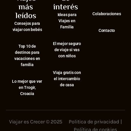
más
interés
leídos
Colaboraciones
Ideas para
Viajes en
Consejos para
Familia
viajar con bebés
Contacto
El mejor seguro
⁠Top 10 de
de viaje si vas
destinos para
con niños
vacaciones en
familia
Viaja gratis con
el intercambio
⁠Lo mejor que ver
de casa
en Trogir,
Croacia
Viajar es Crecer © 2025
Politica de privacidad
|
Política de cookies