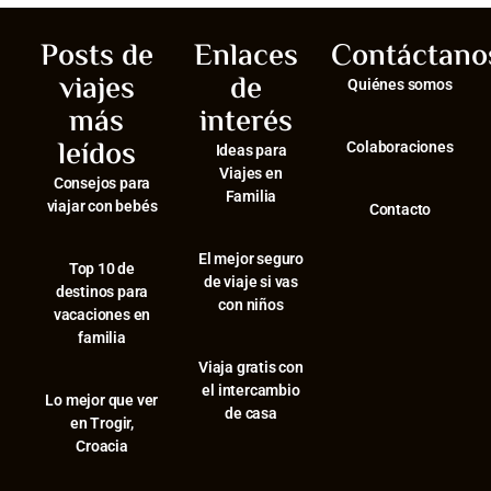
Posts de
Enlaces
Contáctano
viajes
de
Quiénes somos
más
interés
leídos
Colaboraciones
Ideas para
Viajes en
Consejos para
Familia
viajar con bebés
Contacto
El mejor seguro
⁠Top 10 de
de viaje si vas
destinos para
con niños
vacaciones en
familia
Viaja gratis con
el intercambio
⁠Lo mejor que ver
de casa
en Trogir,
Croacia