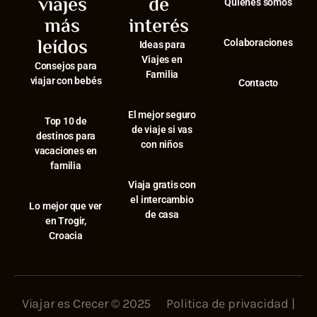
viajes
de
Quiénes somos
más
interés
leídos
Colaboraciones
Ideas para
Viajes en
Consejos para
Familia
viajar con bebés
Contacto
El mejor seguro
⁠Top 10 de
de viaje si vas
destinos para
con niños
vacaciones en
familia
Viaja gratis con
el intercambio
⁠Lo mejor que ver
de casa
en Trogir,
Croacia
Viajar es Crecer © 2025
Politica de privacidad
|